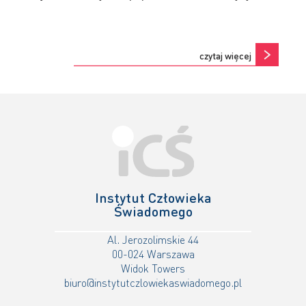
Ape
wpr
nik
czytaj więcej
Instytut Człowieka
Świadomego
Al. Jerozolimskie 44
00-024 Warszawa
Widok Towers
biuro@instytutczlowiekaswiadomego.pl